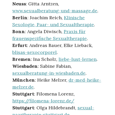
Neuss
: Gitta Arntzen,
www.sexualberatung-und-massage.de
.
Berlin
: Joachim Reich,
Klinische
Sexologie, Paar- und Sexualtherapie
.
Bonn
: Angela Diwisch,
Praxis für
frauenspezifische Sexualtherapie
.
Erfurt
: Andreas Bauer, Elke Lieback,
blisas-sexocorporel
.
Bremen
: Ina Scholz,
liebe-lust-lernen
.
Wiesbaden
: Sabine Fabian,
sexualberatung-in-wiesbaden.de
.
München
: Heike Melzer,
dr-med-heike-
melzer.de
.
Stuttgart
: Filomena Lorenz,
https://filomena-lorenz.de/
Stuttgart
: Olga Hildebrandt,
sexual-
paartherapie-stuttgart.de
.