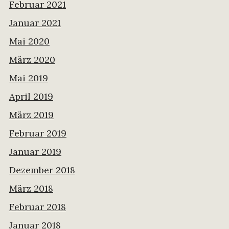
Februar 2021
Januar 2021
Mai 2020
März 2020
Mai 2019
April 2019
März 2019
Februar 2019
Januar 2019
Dezember 2018
März 2018
Februar 2018
Januar 2018