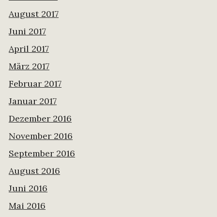
August 2017
Juni 2017
April 2017
März 2017
Februar 2017
Januar 2017
Dezember 2016
November 2016
September 2016
August 2016
Juni 2016
Mai 2016