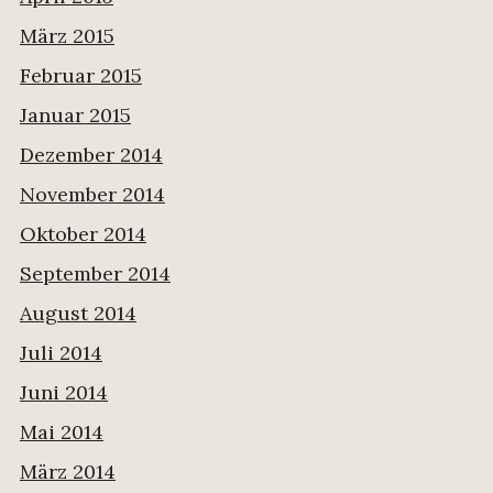
März 2015
Februar 2015
Januar 2015
Dezember 2014
November 2014
Oktober 2014
September 2014
August 2014
Juli 2014
Juni 2014
Mai 2014
März 2014