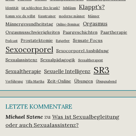
Klappt's?
Identität
ist schlechter Sex krank?
Jubiläum
Komm wie du willst
Kusstrainer
moderne männer
Männer
Orgasmus
Männergesundheitstag
Online-Seminar
Orgasmusschwierigkeiten
Paargeschichten
Paartherapie
Prostatektomie
Sensate Focus
Podcast
Ratgeber
Sexocorporel
Sexocorporel Ausbildung
Sexualassistenz
Sexualpädagogik
Sexualtherapeut
SR3
Sexualtherapie
Sexuelle Intelligenz
Zeit-Online
Übungen
Verführung
Villa Martha
Übungsabend
LETZTE KOMMENTARE
Michael Sztenc
zu
Was ist Sexualbegleitung
oder auch Sexualassistenz?