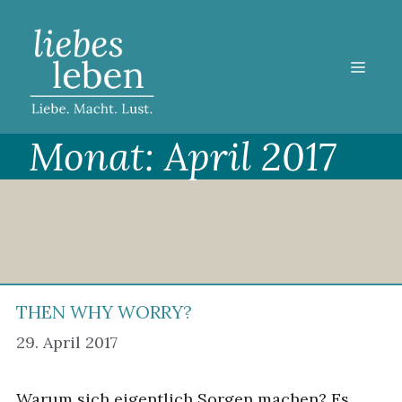
Zum
Inhalt
springen
MEN
Monat:
April 2017
THEN WHY WORRY?
29. April 2017
Warum sich eigentlich Sorgen machen? Es