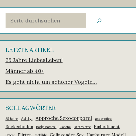
Suchen
LETZTE ARTIKEL
25 Jahre LiebesLeben!
Männer ab 40+
Es geht nicht um schöner Vögeln…
SCHLAGWÖRTER
Approche Sexocorporel
Addyi
25 Jahre
ars erotica
Beckenboden
Embodiment
Body-Basics I
Corona
Drei Worte
Flirten
Gelingender Sex
Hamburger Modell
Erotik
Gefühle