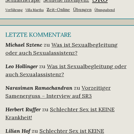
Sexualtherapie
Sexuelle Intelligenz
Zeit-Online
Übungen
Verführung
Villa Martha
Übungsabend
LETZTE KOMMENTARE
Michael Sztenc
zu
Was ist Sexualbegleitung
oder auch Sexualassistenz?
Leo Hollinger
zu
Was ist Sexualbegleitung oder
auch Sexualassistenz?
Narasiman Ramachandran
zu
Vorzeitiger
Samenerguss – Interview auf SR3
Herbert Ruffer
zu
Schlechter Sex ist KEINE
Krankheit!
Lilian Hof
zu
Schlechter Sex ist KEINE