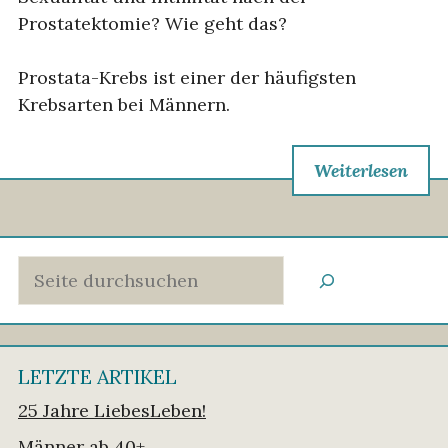
Prostatektomie? Wie geht das?
Prostata-Krebs ist einer der häufigsten
Krebsarten bei Männern.
Weiterlesen
Suchen
LETZTE ARTIKEL
25 Jahre LiebesLeben!
Männer ab 40+