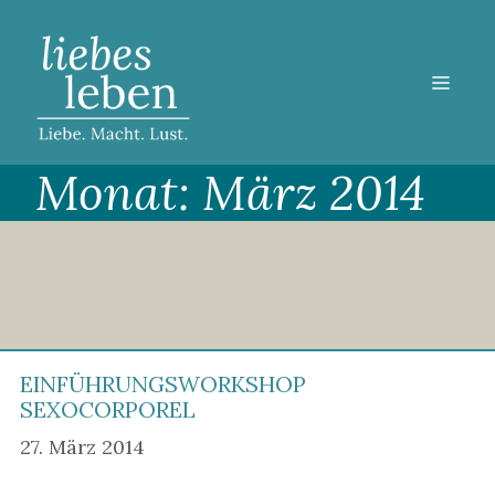
Zum
Inhalt
springen
MEN
Monat:
März 2014
EINFÜHRUNGSWORKSHOP
SEXOCORPOREL
27. März 2014