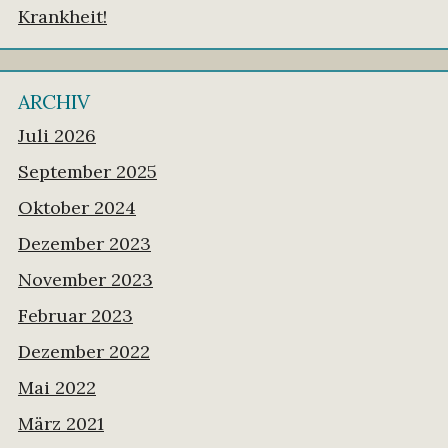
Krankheit!
ARCHIV
Juli 2026
September 2025
Oktober 2024
Dezember 2023
November 2023
Februar 2023
Dezember 2022
Mai 2022
März 2021