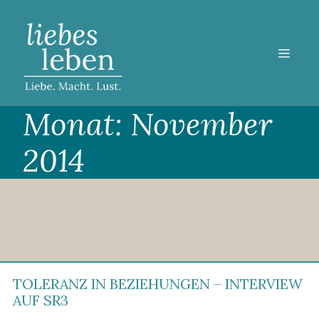
Zum
Inhalt
springen
MEN
Monat:
November
2014
TOLERANZ IN BEZIEHUNGEN – INTERVIEW
AUF SR3