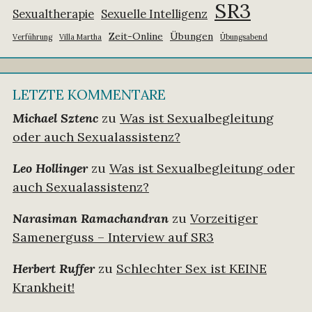
SR3
Sexualtherapie
Sexuelle Intelligenz
Zeit-Online
Übungen
Verführung
Villa Martha
Übungsabend
LETZTE KOMMENTARE
Michael Sztenc
zu
Was ist Sexualbegleitung
oder auch Sexualassistenz?
Leo Hollinger
zu
Was ist Sexualbegleitung oder
auch Sexualassistenz?
Narasiman Ramachandran
zu
Vorzeitiger
Samenerguss – Interview auf SR3
Herbert Ruffer
zu
Schlechter Sex ist KEINE
Krankheit!