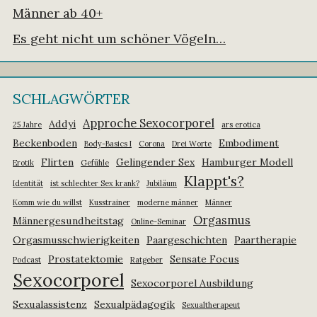
Männer ab 40+
Es geht nicht um schöner Vögeln…
SCHLAGWÖRTER
Approche Sexocorporel
Addyi
25 Jahre
ars erotica
Beckenboden
Embodiment
Body-Basics I
Corona
Drei Worte
Flirten
Gelingender Sex
Hamburger Modell
Erotik
Gefühle
Klappt's?
Identität
ist schlechter Sex krank?
Jubiläum
Komm wie du willst
Kusstrainer
moderne männer
Männer
Orgasmus
Männergesundheitstag
Online-Seminar
Orgasmusschwierigkeiten
Paargeschichten
Paartherapie
Prostatektomie
Sensate Focus
Podcast
Ratgeber
Sexocorporel
Sexocorporel Ausbildung
Sexualassistenz
Sexualpädagogik
Sexualtherapeut