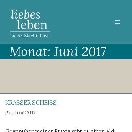
Zum
Inhalt
springen
MEN
Monat:
Juni 2017
KRASSER SCHEISS!
27. Juni 2017
Gegenüber meiner Praxis gibt es einen Aldi,