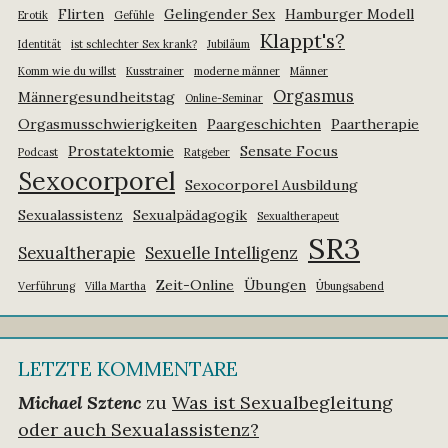
Flirten
Gelingender Sex
Hamburger Modell
Erotik
Gefühle
Klappt's?
Identität
ist schlechter Sex krank?
Jubiläum
Komm wie du willst
Kusstrainer
moderne männer
Männer
Orgasmus
Männergesundheitstag
Online-Seminar
Orgasmusschwierigkeiten
Paargeschichten
Paartherapie
Prostatektomie
Sensate Focus
Podcast
Ratgeber
Sexocorporel
Sexocorporel Ausbildung
Sexualassistenz
Sexualpädagogik
Sexualtherapeut
SR3
Sexualtherapie
Sexuelle Intelligenz
Zeit-Online
Übungen
Verführung
Villa Martha
Übungsabend
LETZTE KOMMENTARE
Michael Sztenc
zu
Was ist Sexualbegleitung
oder auch Sexualassistenz?