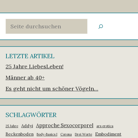
Suchen
LETZTE ARTIKEL
25 Jahre LiebesLeben!
Männer ab 40+
Es geht nicht um schöner Vögeln…
SCHLAGWÖRTER
Approche Sexocorporel
Addyi
25 Jahre
ars erotica
Beckenboden
Embodiment
Body-Basics I
Corona
Drei Worte