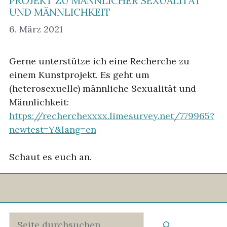
PROJEKT ZU MÄNNLICHER SEXUALITÄT
UND MÄNNLICHKEIT
6. März 2021
Gerne unterstütze ich eine Recherche zu
einem Kunstprojekt. Es geht um
(heterosexuelle) männliche Sexualität und
Männlichkeit:
https://recherchexxxx.limesurvey.net/779965?
newtest=Y&lang=en
Schaut es euch an.
Suchen