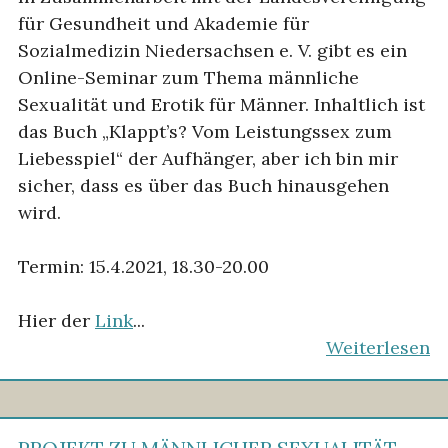
für Gesundheit und Akademie für
Sozialmedizin Niedersachsen e. V. gibt es ein
Online-Seminar zum Thema männliche
Sexualität und Erotik für Männer. Inhaltlich ist
das Buch „Klappt’s? Vom Leistungssex zum
Liebesspiel“ der Aufhänger, aber ich bin mir
sicher, dass es über das Buch hinausgehen
wird.
Termin: 15.4.2021, 18.30-20.00
Hier der
Link
...
Weiterlesen