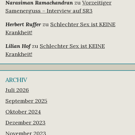
Narasiman Ramachandran
zu
Vorzeitiger
Samenerguss – Interview auf SR3
Herbert Ruffer
zu
Schlechter Sex ist KEINE
Krankheit!
Lilian Hof
zu
Schlechter Sex ist KEINE
Krankheit!
ARCHIV
Juli 2026
September 2025
Oktober 2024
Dezember 2023
November 2023