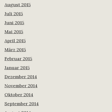
August 2015
Juli 2015
Juni 2015
Mai 2015
April 2015
März 2015
Februar 2015
Januar 2015
Dezember 2014
November 2014
Oktober 2014
September 2014