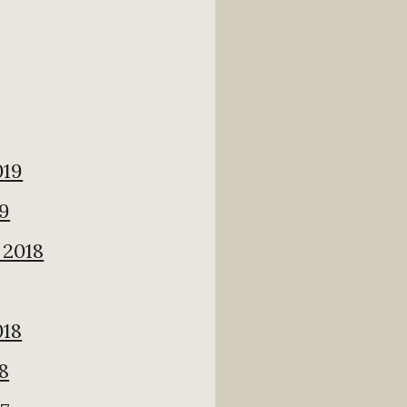
019
19
2018
018
8