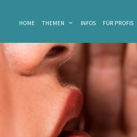
HOME
THEMEN
INFOS
FÜR PROFIS