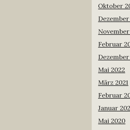
Oktober 2
Dezember
November
Februar 2
Dezember
Mai 2022
März 2021
Februar 2
Januar 202
Mai 2020