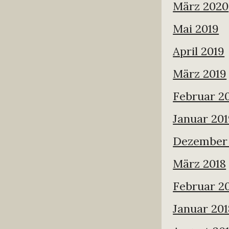
März 2020
Mai 2019
April 2019
März 2019
Februar 2
Januar 20
Dezember 
März 2018
Februar 2
Januar 201