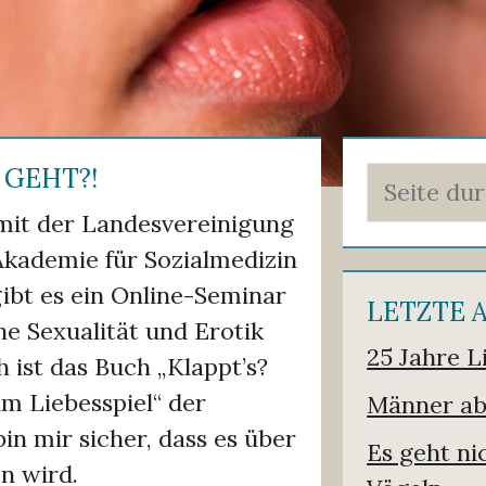
 GEHT?!
Suchen
it der Landesvereinigung
Akademie für Sozialmedizin
gibt es ein Online-Seminar
LETZTE 
 Sexualität und Erotik
25 Jahre L
h ist das Buch „Klappt’s?
m Liebesspiel“ der
Männer ab
in mir sicher, dass es über
Es geht n
n wird.