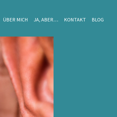
ÜBER MICH
JA, ABER…
KONTAKT
BLOG