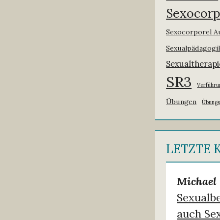
Sexocorp
Sexocorporel A
Sexualpädagogi
Sexualtherapi
SR3
Verführu
Übungen
Übung
LETZTE
Michael 
Sexualb
auch Sex