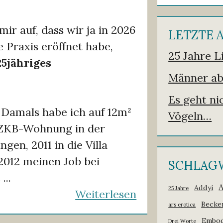
mir auf, dass wir ja in 2026
LETZTE 
e Praxis eröffnet habe,
25 Jahre L
25jähriges
Männer ab
Es geht n
. Damals habe ich auf 12m²
Vögeln…
3ZKB-Wohnung in der
gen, 2011 in die Villa
2012 meinen Job bei
SCHLAG
...
Addyi
25 Jahre
Weiterlesen
Becke
ars erotica
Embod
Drei Worte