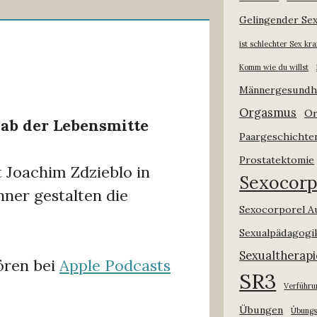
Gelingender Se
ist schlechter Sex kr
Komm wie du willst
Männergesundh
Orgasmus
Or
 ab der Lebensmitte
Paargeschichte
Prostatektomie
 Joachim Zdzieblo in
Sexocorp
ner gestalten die
Sexocorporel A
Sexualpädagogi
Sexualtherapi
ören bei
Apple Podcasts
SR3
Verführu
Übungen
Übung