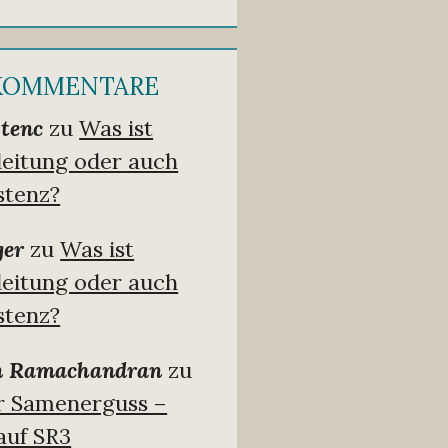
 KOMMENTARE
tenc
zu
Was ist
leitung oder auch
stenz?
ger
zu
Was ist
leitung oder auch
stenz?
n Ramachandran
zu
er Samenerguss –
auf SR3