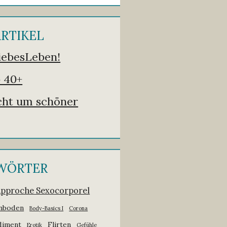
ARTIKEL
iebesLeben!
 40+
icht um schöner
WÖRTER
Approche Sexocorporel
nboden
Body-Basics I
Corona
iment
Flirten
Erotik
Gefühle