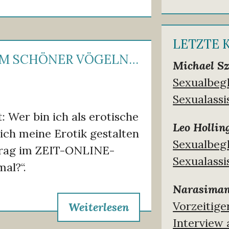
LETZTE
UM SCHÖNER VÖGELN…
Michael Sz
Sexualbeg
Sexualassi
: Wer bin ich als erotische
Leo Hollin
 ich meine Erotik gestalten
Sexualbeg
itrag im ZEIT-ONLINE-
Sexualassi
al?“.
Narasima
Vorzeitig
Weiterlesen
Interview 