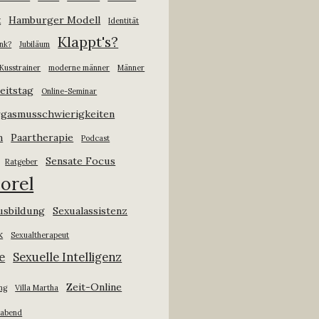
x
Hamburger Modell
Identität
Klappt's?
ank?
Jubiläum
Kusstrainer
moderne männer
Männer
eitstag
Online-Seminar
gasmusschwierigkeiten
n
Paartherapie
Podcast
Sensate Focus
Ratgeber
orel
usbildung
Sexualassistenz
k
Sexualtherapeut
e
Sexuelle Intelligenz
Zeit-Online
ng
Villa Martha
sabend