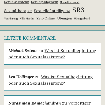
Sexualassistenz
Sexualpädagogik
Sexualtherapeut
SR3
Sexualtherapie
Sexuelle Intelligenz
Zeit-Online
Übungen
Verführung
Villa Martha
Übungsabend
LETZTE KOMMENTARE
Michael Sztenc
zu
Was ist Sexualbegleitung
oder auch Sexualassistenz?
Leo Hollinger
zu
Was ist Sexualbegleitung
oder auch Sexualassistenz?
Narasiman Ramachandran
zu
Vorzeitiger