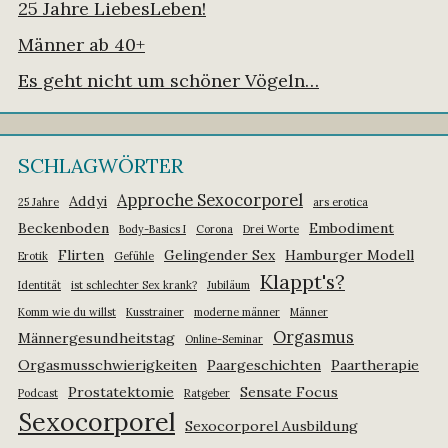
25 Jahre LiebesLeben!
Männer ab 40+
Es geht nicht um schöner Vögeln…
SCHLAGWÖRTER
Approche Sexocorporel
Addyi
25 Jahre
ars erotica
Beckenboden
Embodiment
Body-Basics I
Corona
Drei Worte
Flirten
Gelingender Sex
Hamburger Modell
Erotik
Gefühle
Klappt's?
Identität
ist schlechter Sex krank?
Jubiläum
Komm wie du willst
Kusstrainer
moderne männer
Männer
Orgasmus
Männergesundheitstag
Online-Seminar
Orgasmusschwierigkeiten
Paargeschichten
Paartherapie
Prostatektomie
Sensate Focus
Podcast
Ratgeber
Sexocorporel
Sexocorporel Ausbildung