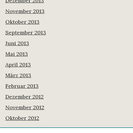
Dezember 2013
November 2013
Oktober 2013
September 2013
Juni 2013
Mai 2013
April 2013
März 2013
Februar 2013
Dezember 2012
November 2012
Oktober 2012