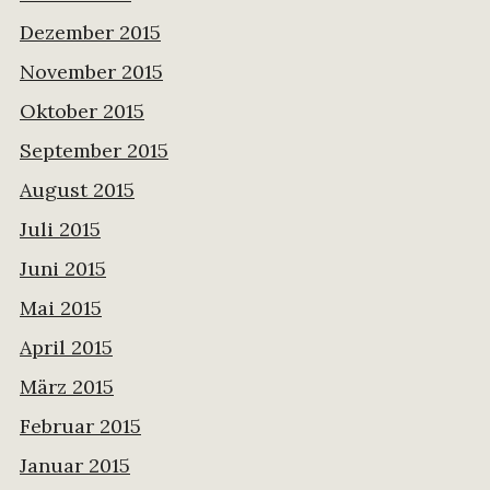
Dezember 2015
November 2015
Oktober 2015
September 2015
August 2015
Juli 2015
Juni 2015
Mai 2015
April 2015
März 2015
Februar 2015
Januar 2015