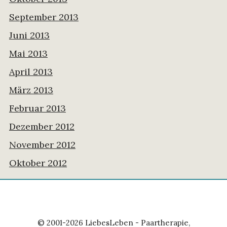
September 2013
Juni 2013
Mai 2013
April 2013
März 2013
Februar 2013
Dezember 2012
November 2012
Oktober 2012
© 2001-2026 LiebesLeben - Paartherapie,