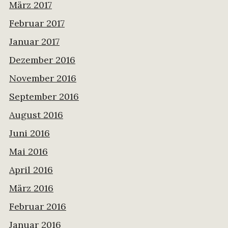
März 2017
Februar 2017
Januar 2017
Dezember 2016
November 2016
September 2016
August 2016
Juni 2016
Mai 2016
April 2016
März 2016
Februar 2016
Januar 2016