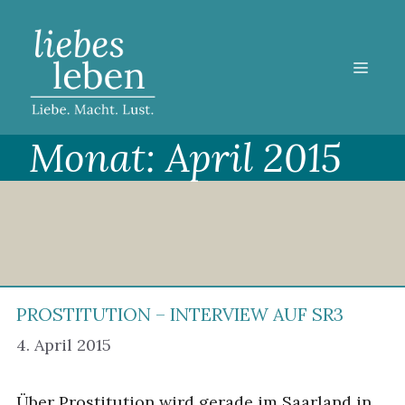
Zum
Inhalt
springen
MEN
Monat:
April 2015
PROSTITUTION – INTERVIEW AUF SR3
4. April 2015
Über Prostitution wird gerade im Saarland in