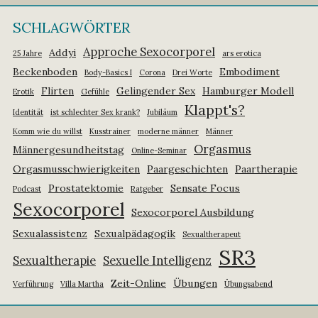
SCHLAGWÖRTER
Approche Sexocorporel
Addyi
25 Jahre
ars erotica
Beckenboden
Embodiment
Body-Basics I
Corona
Drei Worte
Flirten
Gelingender Sex
Hamburger Modell
Erotik
Gefühle
Klappt's?
Identität
ist schlechter Sex krank?
Jubiläum
Komm wie du willst
Kusstrainer
moderne männer
Männer
Orgasmus
Männergesundheitstag
Online-Seminar
Orgasmusschwierigkeiten
Paargeschichten
Paartherapie
Prostatektomie
Sensate Focus
Podcast
Ratgeber
Sexocorporel
Sexocorporel Ausbildung
Sexualassistenz
Sexualpädagogik
Sexualtherapeut
SR3
Sexualtherapie
Sexuelle Intelligenz
Zeit-Online
Übungen
Verführung
Villa Martha
Übungsabend