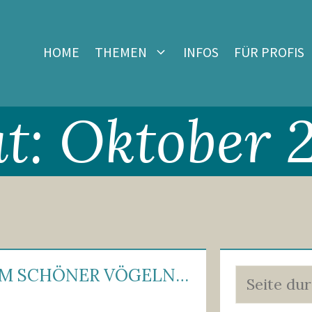
HOME
THEMEN
INFOS
FÜR PROFIS
t:
Oktober 
UM SCHÖNER VÖGELN…
Suchen