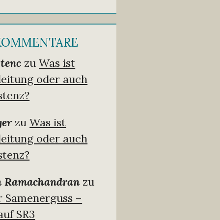
 KOMMENTARE
tenc
zu
Was ist
leitung oder auch
stenz?
ger
zu
Was ist
leitung oder auch
stenz?
n Ramachandran
zu
er Samenerguss –
auf SR3