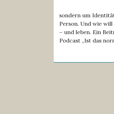
sondern um Identität
Person. Und wie will
– und leben. Ein Be
Podcast „Ist das norm