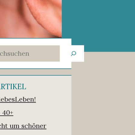
ARTIKEL
iebesLeben!
 40+
icht um schöner