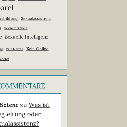
orel
usbildung
Sexualassistenz
k
Sexualtherapeut
e
Sexuelle Intelligenz
Zeit-Online
ng
Villa Martha
sabend
 KOMMENTARE
Sztenc
zu
Was ist
egleitung oder
ualassistenz?