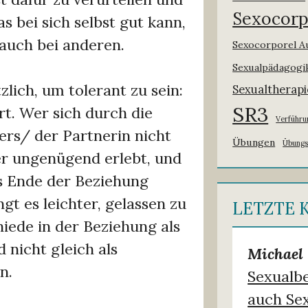
Sexocorp
s bei sich selbst gut kann,
 auch bei anderen.
Sexocorporel A
Sexualpädagogi
lich, um tolerant zu sein:
Sexualtherapi
SR3
rt. Wer sich durch die
Verführu
ers/ der Partnerin nicht
Übungen
Übung
er ungenügend erlebt, und
as Ende der Beziehung
gt es leichter, gelassen zu
LETZTE
iede in der Beziehung als
nicht gleich als
Michael 
n.
Sexualb
auch Sex