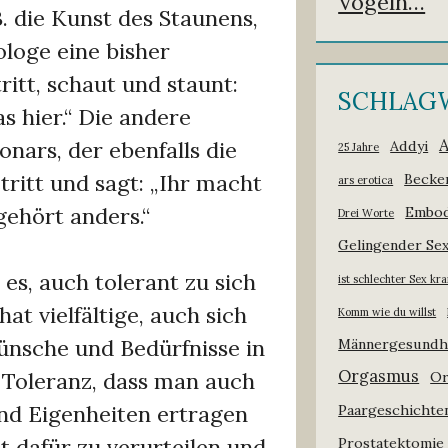
Vögeln…
.B. die Kunst des Staunens,
ologe eine bisher
ritt, schaut und staunt:
SCHLAG
s hier.“ Die andere
onars, der ebenfalls die
Addyi
25 Jahre
tritt und sagt: „Ihr macht
Becke
ars erotica
 gehört anders.“
Embod
Drei Worte
Gelingender Se
t es, auch tolerant zu sich
ist schlechter Sex kr
hat vielfältige, auch sich
Komm wie du willst
nsche und Bedürfnisse in
Männergesundh
Orgasmus
 Toleranz, dass man auch
Or
nd Eigenheiten ertragen
Paargeschichte
t dafür zu verurteilen und
Prostatektomie