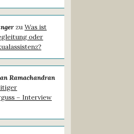
inger
zu
Was ist
egleitung oder
ualassistenz?
an Ramachandran
itiger
guss – Interview