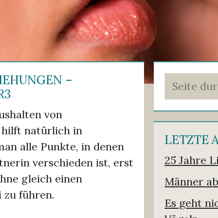
ZIEHUNGEN –
Suchen
R3
ushalten von
hilft natürlich in
LETZTE 
n alle Punkte, in denen
25 Jahre L
nerin verschieden ist, erst
hne gleich einen
Männer ab
 zu führen.
Es geht n