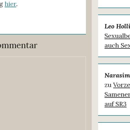
ng
hier
.
Leo Holl
Sexualb
Kommentar
auch Sex
Narasim
zu
Vorze
Samener
auf SR3