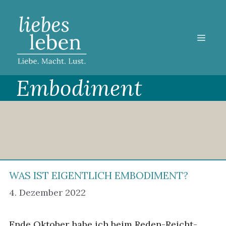
Zum
Inhalt
springen
MEN
Embodiment
WAS IST EIGENTLICH EMBODIMENT?
4. Dezember 2022
Ende Oktober habe ich beim Reden-Reicht-