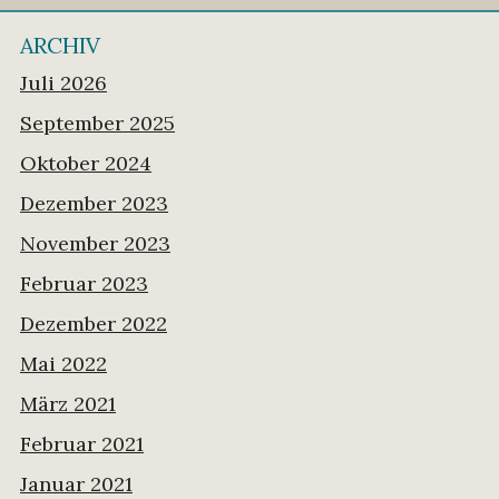
ARCHIV
Juli 2026
September 2025
Oktober 2024
Dezember 2023
November 2023
Februar 2023
Dezember 2022
Mai 2022
März 2021
Februar 2021
Januar 2021