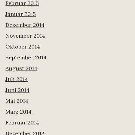
Februar 2015
Januar 2015
Dezember 2014
November 2014
Oktober 2014
September 2014
August 2014
Juli 2014
Juni 2014
Mai 2014
März 2014
Februar 2014
Dezember 2013