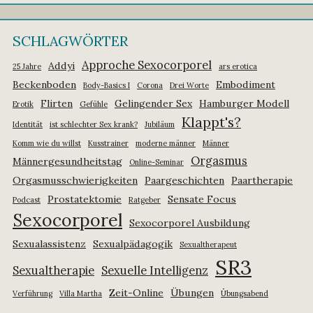
SCHLAGWÖRTER
Approche Sexocorporel
Addyi
25 Jahre
ars erotica
Beckenboden
Embodiment
Body-Basics I
Corona
Drei Worte
Flirten
Gelingender Sex
Hamburger Modell
Erotik
Gefühle
Klappt's?
Identität
ist schlechter Sex krank?
Jubiläum
Komm wie du willst
Kusstrainer
moderne männer
Männer
Orgasmus
Männergesundheitstag
Online-Seminar
Orgasmusschwierigkeiten
Paargeschichten
Paartherapie
Prostatektomie
Sensate Focus
Podcast
Ratgeber
Sexocorporel
Sexocorporel Ausbildung
Sexualassistenz
Sexualpädagogik
Sexualtherapeut
SR3
Sexualtherapie
Sexuelle Intelligenz
Zeit-Online
Übungen
Verführung
Villa Martha
Übungsabend