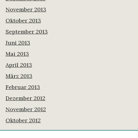
November 2013
Oktober 2013
September 2013
Juni 2013
Mai 2013
April 2013
März 2013
Februar 2013
Dezember 2012
November 2012
Oktober 2012