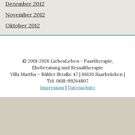
Dezember 2012
November 2012
Oktober 2012
© 2001-2026 LiebesLeben - Paartherapie,
Eheberatung und Sexualtherapie
Villa Martha – Bühler Straße 47 | 66130 Saarbrücken |
Tel: 0681-99264807
Impressum
|
Datenschutz