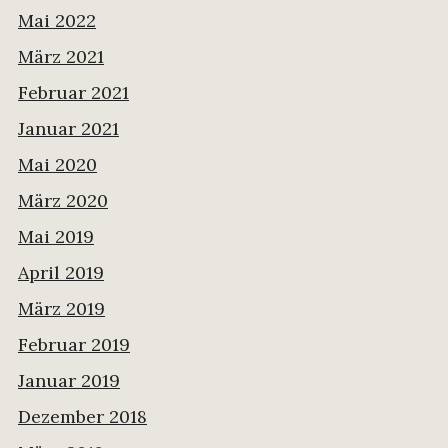
Mai 2022
März 2021
Februar 2021
Januar 2021
Mai 2020
März 2020
Mai 2019
April 2019
März 2019
Februar 2019
Januar 2019
Dezember 2018