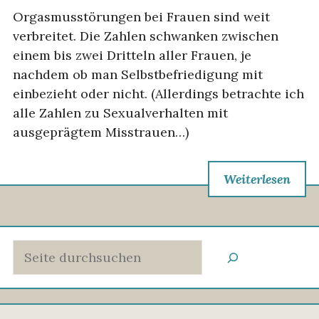
Orgasmusstörungen bei Frauen sind weit
verbreitet. Die Zahlen schwanken zwischen
einem bis zwei Dritteln aller Frauen, je
nachdem ob man Selbstbefriedigung mit
einbezieht oder nicht. (Allerdings betrachte ich
alle Zahlen zu Sexualverhalten mit
ausgeprägtem Misstrauen…)
Weiterlesen
Suchen