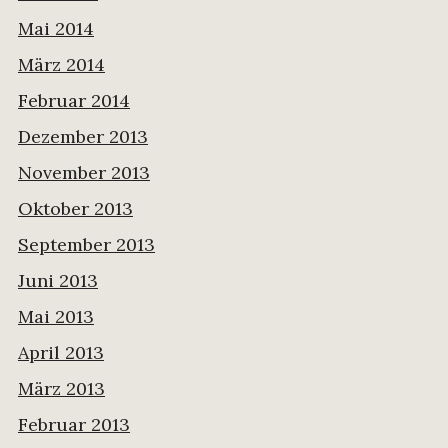
Mai 2014
März 2014
Februar 2014
Dezember 2013
November 2013
Oktober 2013
September 2013
Juni 2013
Mai 2013
April 2013
März 2013
Februar 2013