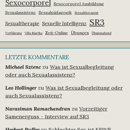
Sexocorporel
Sexocorporel Ausbildung
Sexualassistenz
Sexualpädagogik
Sexualtherapeut
SR3
Sexualtherapie
Sexuelle Intelligenz
Zeit-Online
Übungen
Verführung
Villa Martha
Übungsabend
LETZTE KOMMENTARE
Michael Sztenc
zu
Was ist Sexualbegleitung
oder auch Sexualassistenz?
Leo Hollinger
zu
Was ist Sexualbegleitung oder
auch Sexualassistenz?
Narasiman Ramachandran
zu
Vorzeitiger
Samenerguss – Interview auf SR3
Herbert Ruffer
zu
Schlechter Sex ist KEINE