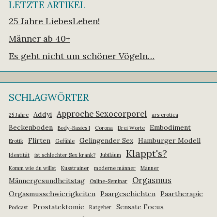
LETZTE ARTIKEL
25 Jahre LiebesLeben!
Männer ab 40+
Es geht nicht um schöner Vögeln…
SCHLAGWÖRTER
Approche Sexocorporel
Addyi
25 Jahre
ars erotica
Beckenboden
Embodiment
Body-Basics I
Corona
Drei Worte
Flirten
Gelingender Sex
Hamburger Modell
Erotik
Gefühle
Klappt's?
Identität
ist schlechter Sex krank?
Jubiläum
Komm wie du willst
Kusstrainer
moderne männer
Männer
Orgasmus
Männergesundheitstag
Online-Seminar
Orgasmusschwierigkeiten
Paargeschichten
Paartherapie
Prostatektomie
Sensate Focus
Podcast
Ratgeber