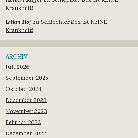
Krankheit!
Lilian Hof
zu
Schlechter Sex ist KEINE
Krankheit!
ARCHIV
Juli 2026
September 2025
Oktober 2024
Dezember 2023
November 2023
Februar 2023
Dezember 2022