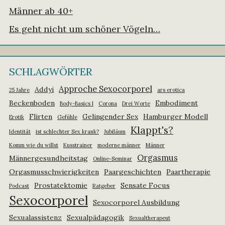
Männer ab 40+
Es geht nicht um schöner Vögeln…
SCHLAGWÖRTER
Approche Sexocorporel
Addyi
25 Jahre
ars erotica
Beckenboden
Embodiment
Body-Basics I
Corona
Drei Worte
Flirten
Gelingender Sex
Hamburger Modell
Erotik
Gefühle
Klappt's?
Identität
ist schlechter Sex krank?
Jubiläum
Komm wie du willst
Kusstrainer
moderne männer
Männer
Orgasmus
Männergesundheitstag
Online-Seminar
Orgasmusschwierigkeiten
Paargeschichten
Paartherapie
Prostatektomie
Sensate Focus
Podcast
Ratgeber
Sexocorporel
Sexocorporel Ausbildung
Sexualassistenz
Sexualpädagogik
Sexualtherapeut