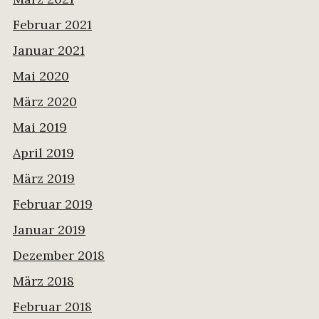
Februar 2021
Januar 2021
Mai 2020
März 2020
Mai 2019
April 2019
März 2019
Februar 2019
Januar 2019
Dezember 2018
März 2018
Februar 2018