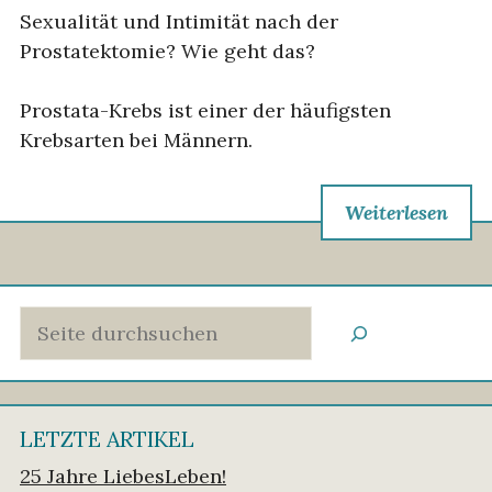
Sexualität und Intimität nach der
Prostatektomie? Wie geht das?
Prostata-Krebs ist einer der häufigsten
Krebsarten bei Männern.
Weiterlesen
Suchen
LETZTE ARTIKEL
25 Jahre LiebesLeben!