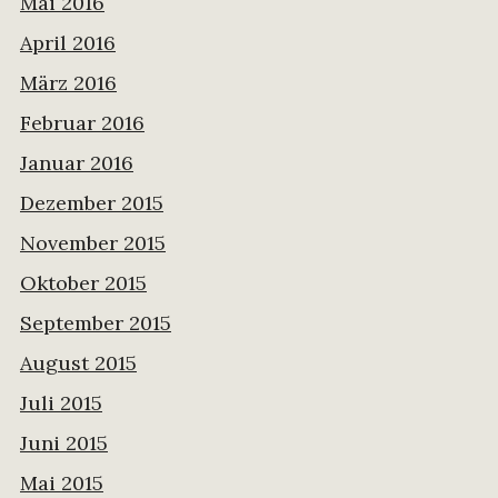
Mai 2016
April 2016
März 2016
Februar 2016
Januar 2016
Dezember 2015
November 2015
Oktober 2015
September 2015
August 2015
Juli 2015
Juni 2015
Mai 2015