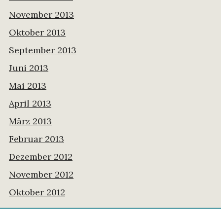
November 2013
Oktober 2013
September 2013
Juni 2013
Mai 2013
April 2013
März 2013
Februar 2013
Dezember 2012
November 2012
Oktober 2012