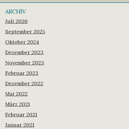
ARCHIV
Juli 2026
September 2025
Oktober 2024
Dezember 2023
November 2023
Februar 2023
Dezember 2022
Mai 2022
März 2021
Februar 2021
Januar 2021