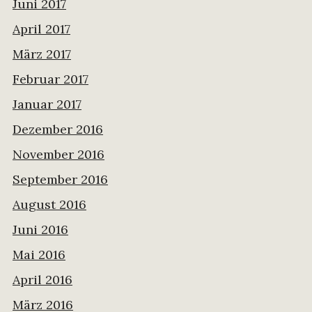
Juni 2017
April 2017
März 2017
Februar 2017
Januar 2017
Dezember 2016
November 2016
September 2016
August 2016
Juni 2016
Mai 2016
April 2016
März 2016