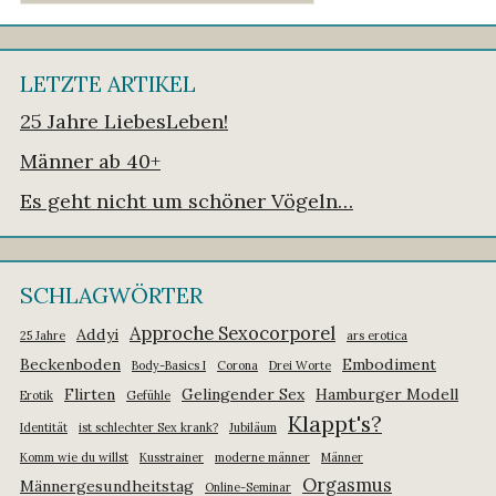
LETZTE ARTIKEL
25 Jahre LiebesLeben!
Männer ab 40+
Es geht nicht um schöner Vögeln…
SCHLAGWÖRTER
Approche Sexocorporel
Addyi
25 Jahre
ars erotica
Beckenboden
Embodiment
Body-Basics I
Corona
Drei Worte
Flirten
Gelingender Sex
Hamburger Modell
Erotik
Gefühle
Klappt's?
Identität
ist schlechter Sex krank?
Jubiläum
Komm wie du willst
Kusstrainer
moderne männer
Männer
Orgasmus
Männergesundheitstag
Online-Seminar