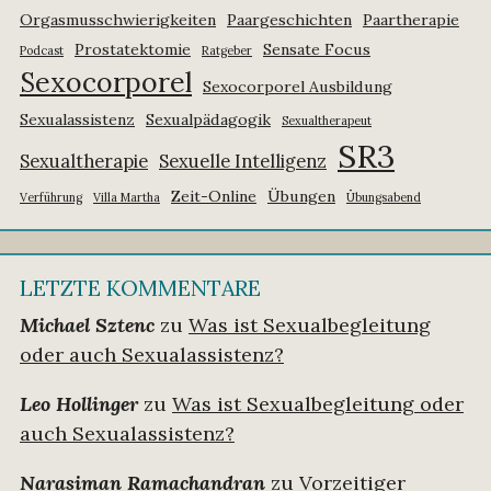
Orgasmusschwierigkeiten
Paargeschichten
Paartherapie
Prostatektomie
Sensate Focus
Podcast
Ratgeber
Sexocorporel
Sexocorporel Ausbildung
Sexualassistenz
Sexualpädagogik
Sexualtherapeut
SR3
Sexualtherapie
Sexuelle Intelligenz
Zeit-Online
Übungen
Verführung
Villa Martha
Übungsabend
LETZTE KOMMENTARE
Michael Sztenc
zu
Was ist Sexualbegleitung
oder auch Sexualassistenz?
Leo Hollinger
zu
Was ist Sexualbegleitung oder
auch Sexualassistenz?
Narasiman Ramachandran
zu
Vorzeitiger