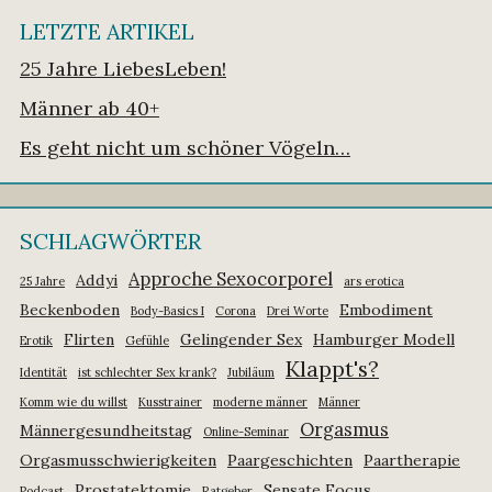
LETZTE ARTIKEL
25 Jahre LiebesLeben!
Männer ab 40+
Es geht nicht um schöner Vögeln…
SCHLAGWÖRTER
Approche Sexocorporel
Addyi
25 Jahre
ars erotica
Beckenboden
Embodiment
Body-Basics I
Corona
Drei Worte
Flirten
Gelingender Sex
Hamburger Modell
Erotik
Gefühle
Klappt's?
Identität
ist schlechter Sex krank?
Jubiläum
Komm wie du willst
Kusstrainer
moderne männer
Männer
Orgasmus
Männergesundheitstag
Online-Seminar
Orgasmusschwierigkeiten
Paargeschichten
Paartherapie
Prostatektomie
Sensate Focus
Podcast
Ratgeber