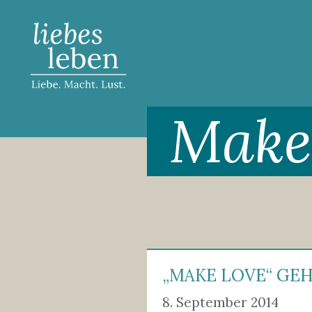
Zum
Inhalt
springen
Make
„MAKE LOVE“ GEH
8. September 2014