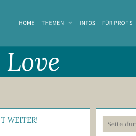
HOME
THEMEN
INFOS
FÜR PROFIS
 Love
T WEITER!
Suchen