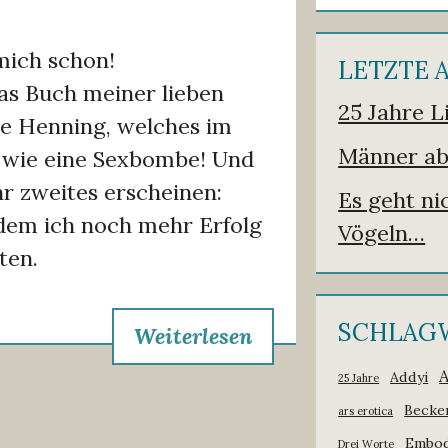
mich schon!
LETZTE 
as Buch meiner lieben
25 Jahre L
e Henning, welches im
Männer ab
g wie eine Sexbombe! Und
hr zweites erscheinen:
Es geht n
dem ich noch mehr Erfolg
Vögeln…
ten.
SCHLAG
Weiterlesen
Addyi
25 Jahre
Becke
ars erotica
Embod
Drei Worte