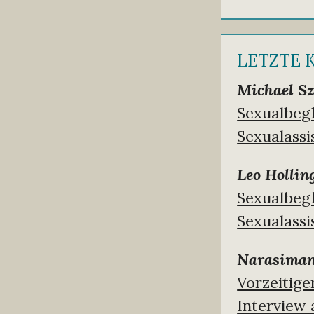
LETZTE
Michael Sz
Sexualbeg
Sexualassi
Leo Hollin
Sexualbeg
Sexualassi
Narasima
Vorzeitig
Interview 