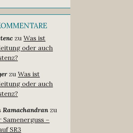
 KOMMENTARE
tenc
zu
Was ist
leitung oder auch
stenz?
ger
zu
Was ist
leitung oder auch
stenz?
n Ramachandran
zu
er Samenerguss –
auf SR3