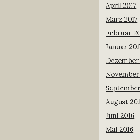
April 2017
März 2017
Februar 2
Januar 201
Dezember 
November
September
August 20
Juni 2016
Mai 2016